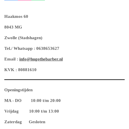
a
n
h
c
s
a
e
t
t
Haakmos 60
b
a
s
8043 MG
o
g
A
o
r
p
Zwolle (Stadshagen)
k
a
p
m
Tel./ Whatsapp : 0638653627
Email :
info@hugothebarber.nl
KVK : 80881610
Openingstijden
MA - DO 10
:00 t/m 20:00
Vrijdag 10:00 t/m 13:00
Zaterdag Gesloten